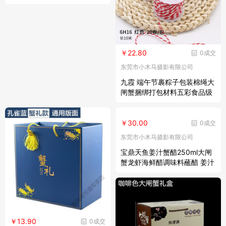
八件 螃蟹叉3支装
￥22.80
0成交
东莞市小木马摄影有限公司
九霞 端午节裹粽子包装棉绳大
闸蟹捆绑打包材料五彩食品级
棉粽线 红色
￥30.00
0成交
东莞市小木马摄影有限公司
宝鼎天鱼姜汁蟹醋250ml大闸
蟹龙虾海鲜醋调味料蘸醋 姜汁
蟹醋250ml*3瓶
￥13.90
0成交