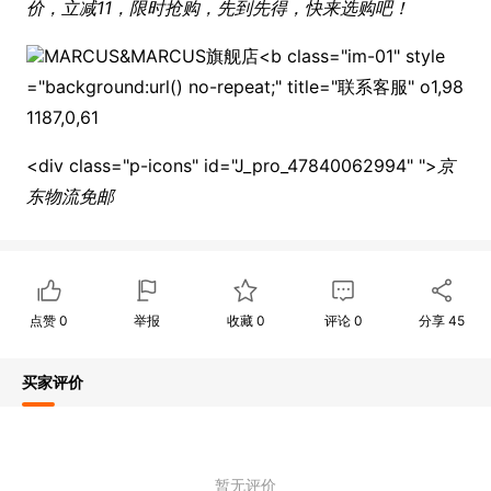
价，立减11，限时抢购，先到先得，快来选购吧！
MARCUS&MARCUS旗舰店<b class="im-01" style
="background:url() no-repeat;" title="联系客服" o1,98
1187,0,61
<div class="p-icons" id="J_pro_47840062994" ">
京
东物流
免邮
点赞
0
举报
收藏
0
评论
0
分享
45
买家评价
暂无评价