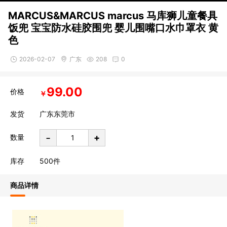
MARCUS&MARCUS marcus 马库狮儿童餐具
饭兜 宝宝防水硅胶围兜 婴儿围嘴口水巾罩衣 黄
色
2026-02-07
广东
208
0
99.00
价格
￥
发货
广东东莞市
-
+
数量
库存
500
件
商品详情