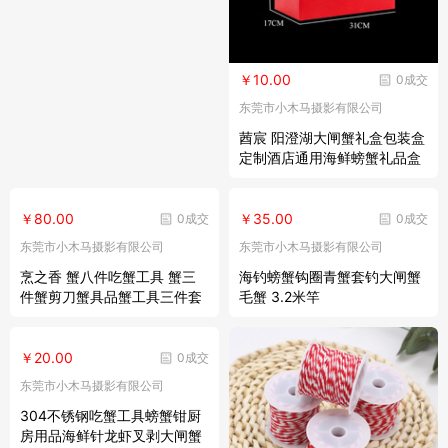
￥10.00
0成交
东莞市小木马摄影有限公司
莤宸 阳澄湖大闸蟹礼盒包装盒
定制酒店通用海鲜螃蟹礼品盒
空盒子 大闸蟹5号礼盒(8-12
只) 定制请联系客服
￥80.00
￥35.00
0成交
0成交
东莞市小木马摄影有限公司
东莞市小木马摄影有限公司
烹之香 蟹八件吃蟹工具 蟹三
海钓螃蟹钩圈青蟹套钓大闸蟹
件蟹剪刀蟹具品蟹工具三件套
毛蟹 3.2米竿
大闸蟹专用不锈钢吃蟹工具 金
龙纹蟹八件
￥20.00
0成交
东莞市小木马摄影有限公司
304不锈钢吃蟹工具螃蟹钳厨
房用品海鲜针龙虾叉剥大闸蟹