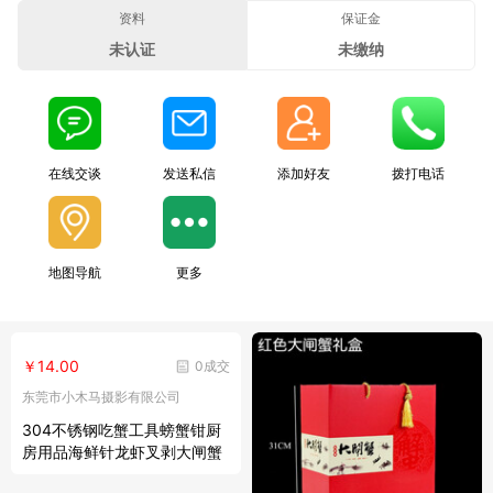
资料
保证金
未认证
未缴纳
在线交谈
发送私信
添加好友
拨打电话
地图导航
更多
￥14.00
0成交
东莞市小木马摄影有限公司
304不锈钢吃蟹工具螃蟹钳厨
房用品海鲜针龙虾叉剥大闸蟹
八件 螃蟹叉2支装