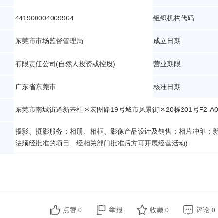
441900004069964
组织机构代码
东莞市市场监督管理局
成立日期
有限责任公司(自然人投资或控股)
营业期限
广东省东莞市
核准日期
东莞市南城街道新基社区宏图路19号城市风景街区20栋201号F2-A
摄影、摄影服务；相册、相框、影像产品设计及销售；相片冲印；新
法须经批准的项目，经相关部门批准后方可开展经营活动)
点赞
举报
收藏
评论
0
0
0