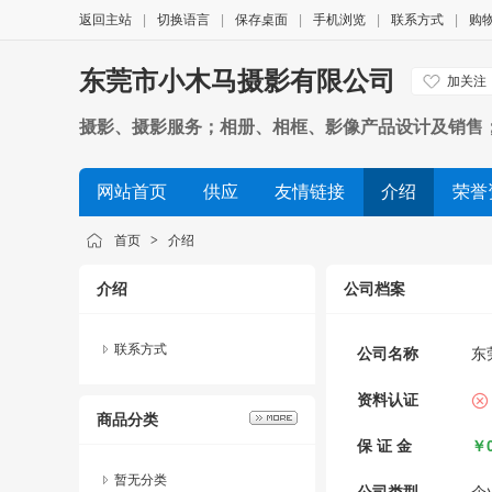
返回主站
|
切换语言
|
保存桌面
|
手机浏览
|
联系方式
|
购
东莞市小木马摄影有限公司
加关注
摄影、摄影服务；相册、相框、影像产品设计及销售
网站首页
供应
友情链接
介绍
荣誉
首页
>
介绍
介绍
公司档案
联系方式
公司名称
东
资料认证
商品分类
保 证 金
￥0
暂无分类