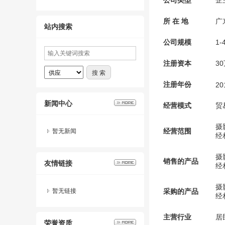
公司类型
企
所 在 地
广
站内搜索
公司规模
1-
注册资本
3
注册年份
20
新闻中心
经营模式
贸
摄
经营范围
暂无新闻
经
摄
销售的产品
友情链接
经
摄
暂无链接
采购的产品
经
主营行业
居
荣誉资质