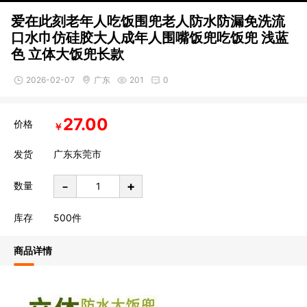
爱在此刻老年人吃饭围兜老人防水防漏免洗流
口水巾仿硅胶大人成年人围嘴饭兜吃饭兜 浅蓝
色 立体大饭兜长款
2026-02-07
广东
201
0
27.00
价格
￥
发货
广东东莞市
-
+
数量
库存
500
件
商品详情