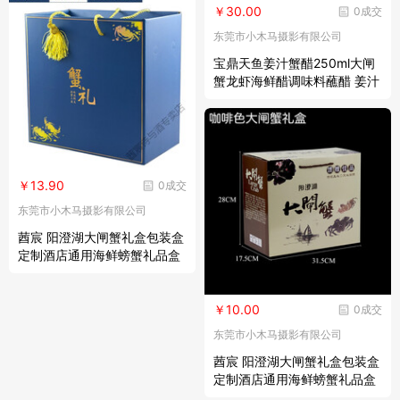
￥30.00
0成交
东莞市小木马摄影有限公司
宝鼎天鱼姜汁蟹醋250ml大闸
蟹龙虾海鲜醋调味料蘸醋 姜汁
蟹醋250ml*3瓶
￥13.90
0成交
东莞市小木马摄影有限公司
莤宸 阳澄湖大闸蟹礼盒包装盒
定制酒店通用海鲜螃蟹礼品盒
空盒子 孔雀蓝蟹礼(烫金款) 定
制请联系客服
￥10.00
0成交
东莞市小木马摄影有限公司
莤宸 阳澄湖大闸蟹礼盒包装盒
定制酒店通用海鲜螃蟹礼品盒
空盒子 咖啡色提绳款(8-12只)