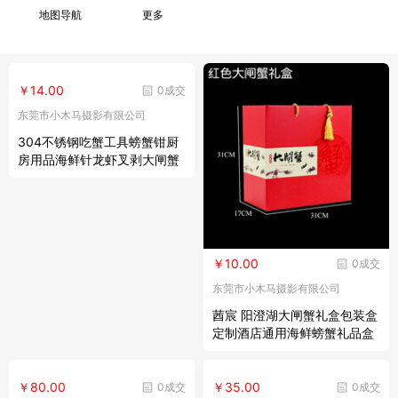
地图导航
更多
￥14.00
0成交
东莞市小木马摄影有限公司
304不锈钢吃蟹工具螃蟹钳厨
房用品海鲜针龙虾叉剥大闸蟹
八件 螃蟹叉2支装
￥10.00
0成交
东莞市小木马摄影有限公司
莤宸 阳澄湖大闸蟹礼盒包装盒
定制酒店通用海鲜螃蟹礼品盒
空盒子 大闸蟹5号礼盒(8-12
只) 定制请联系客服
￥80.00
￥35.00
0成交
0成交