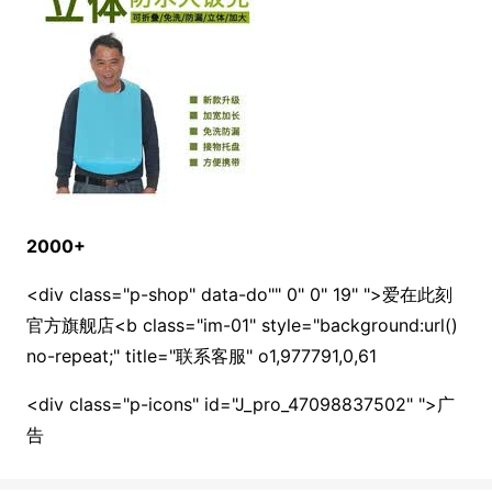
2000+
<div class="p-shop" data-do"" 0" 0" 19" ">
爱在此刻
官方旗舰店<b class="im-01" style="background:url()
no-repeat;" title="联系客服" o1,977791,0,61
<div class="p-icons" id="J_pro_47098837502" ">
广
告