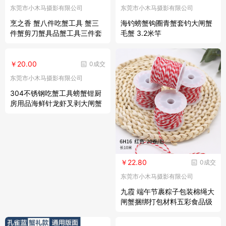
东莞市小木马摄影有限公司
东莞市小木马摄影有限公司
烹之香 蟹八件吃蟹工具 蟹三
海钓螃蟹钩圈青蟹套钓大闸蟹
件蟹剪刀蟹具品蟹工具三件套
毛蟹 3.2米竿
大闸蟹专用不锈钢吃蟹工具 金
龙纹蟹八件
￥20.00
0成交
东莞市小木马摄影有限公司
304不锈钢吃蟹工具螃蟹钳厨
房用品海鲜针龙虾叉剥大闸蟹
八件 螃蟹叉3支装
￥22.80
0成交
东莞市小木马摄影有限公司
九霞 端午节裹粽子包装棉绳大
闸蟹捆绑打包材料五彩食品级
棉粽线 红色