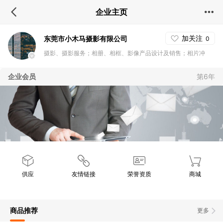
企业主页
加关注
东莞市小木马摄影有限公司
0
摄影、摄影服务；相册、相框、影像产品设计及销售；相片冲
印；新生儿纪念品销售；宴会场地布置策划。(依法须经批准的项
企业会员
第6年
目，经相关部门批准后方可开展经营活动)
供应
友情链接
荣誉资质
商城
商品推荐
更多